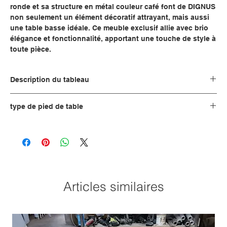
ronde et sa structure en métal couleur café font de DIGNUS
non seulement un élément décoratif attrayant, mais aussi
une table basse idéale. Ce meuble exclusif allie avec brio
élégance et fonctionnalité, apportant une touche de style à
toute pièce.
Description du tableau
Fonction tableau :
table basse ronde
type de pied de table
Vous avez le choix entre trois options (veuillez sélectionner
Fonction du tableau 2 :
Table basse, table d'appoint
dans la liste ci-dessus) : le plateau seul, sans pieds.
Pieds de table, comme illustré sur la photo du produit.
Taille:
plateaux de table de petite à
Vous pouvez également choisir des pieds de table
moyenne taille
supplémentaires, que vous pouvez acheter via ces liens – pour
équiper la table de ces pieds, veuillez les ajouter à votre
Épaisseur du plateau :
Épaisseur du plateau : 4 cm
Articles similaires
panier :
Pieds de table en bois
Raffinement:
résine époxy mate
Cadres de table en métal
Film protecteur
Option – voir les notes ci-