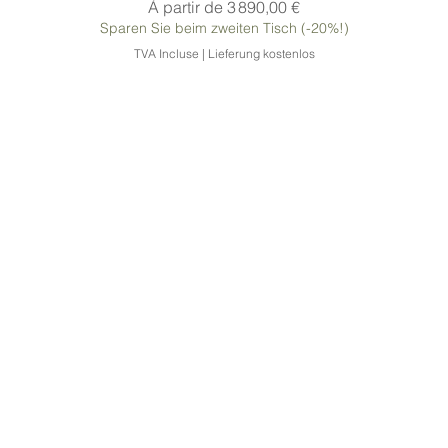
Prix promotionnel
À partir de
3 890,00 €
Sparen Sie beim zweiten Tisch (-20%!)
TVA Incluse
|
Lieferung kostenlos