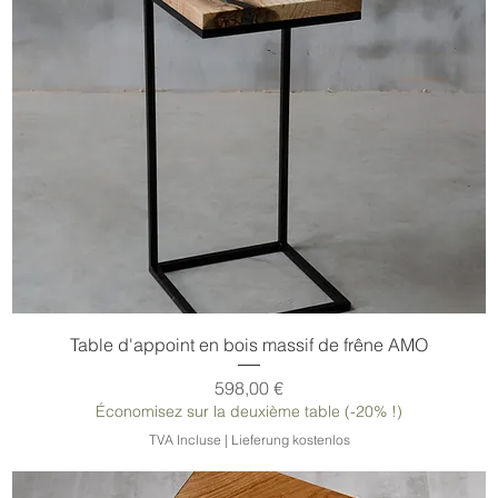
Table d'appoint en bois massif de frêne AMO
Prix
598,00 €
Économisez sur la deuxième table (-20% !)
TVA Incluse
|
Lieferung kostenlos