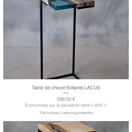
Table de chevet flottante LACUS
Prix
598,00 €
Économisez sur la deuxième table (-20% !)
TVA Incluse
|
Lieferung kostenlos