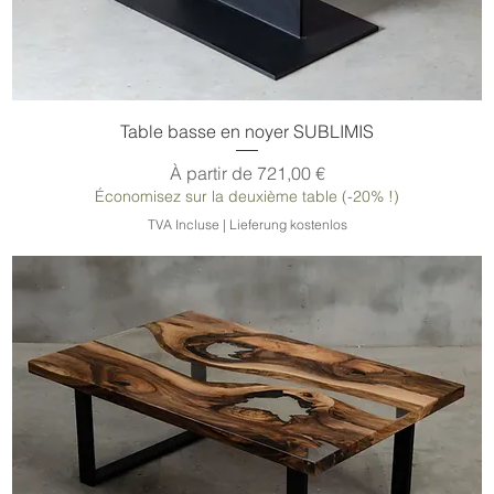
Table basse en noyer SUBLIMIS
Prix promotionnel
À partir de
721,00 €
Économisez sur la deuxième table (-20% !)
TVA Incluse
|
Lieferung kostenlos