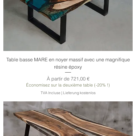
Table basse MARE en noyer massif avec une magnifique
résine époxy
Prix promotionnel
À partir de
721,00 €
Économisez sur la deuxième table (-20% !)
TVA Incluse
|
Lieferung kostenlos