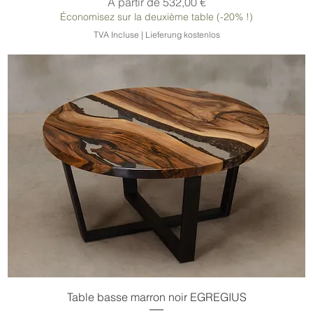
Prix promotionnel
À partir de
532,00 €
Économisez sur la deuxième table (-20% !)
TVA Incluse
|
Lieferung kostenlos
Table basse marron noir EGREGIUS