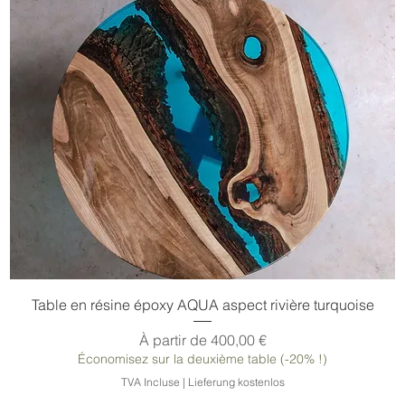
Table en résine époxy AQUA aspect rivière turquoise
Prix promotionnel
À partir de
400,00 €
Économisez sur la deuxième table (-20% !)
TVA Incluse
|
Lieferung kostenlos