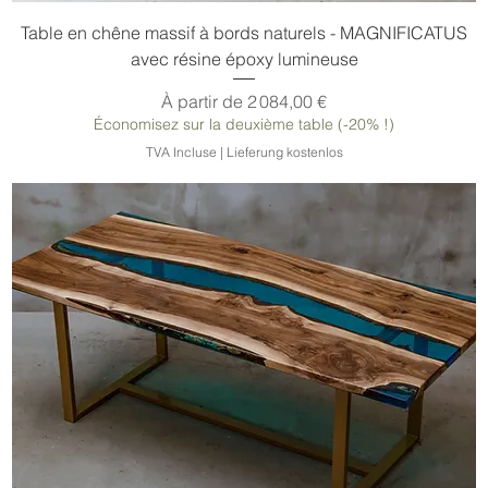
Table en chêne massif à bords naturels - MAGNIFICATUS
avec résine époxy lumineuse
Prix promotionnel
À partir de
2 084,00 €
Économisez sur la deuxième table (-20% !)
TVA Incluse
|
Lieferung kostenlos