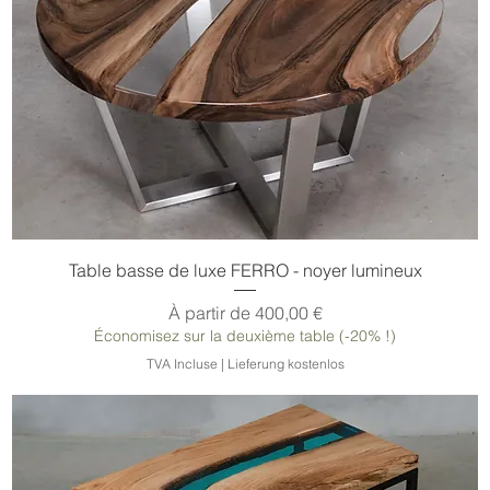
Table basse de luxe FERRO - noyer lumineux
Prix promotionnel
À partir de
400,00 €
Économisez sur la deuxième table (-20% !)
TVA Incluse
|
Lieferung kostenlos