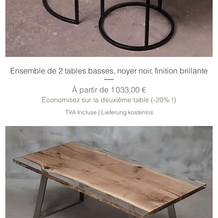
Ensemble de 2 tables basses, noyer noir, finition brillante
Prix promotionnel
À partir de
1 033,00 €
Économisez sur la deuxième table (-20% !)
TVA Incluse
|
Lieferung kostenlos