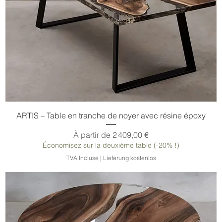
ARTIS – Table en tranche de noyer avec résine époxy
Prix promotionnel
À partir de
2 409,00 €
Économisez sur la deuxième table (-20% !)
TVA Incluse
|
Lieferung kostenlos