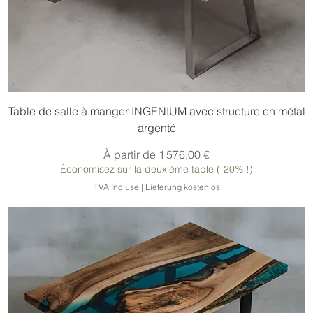
Table de salle à manger INGENIUM avec structure en métal
argenté
Prix promotionnel
À partir de
1 576,00 €
Économisez sur la deuxième table (-20% !)
TVA Incluse
|
Lieferung kostenlos