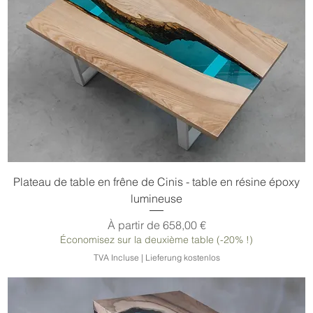
Plateau de table en frêne de Cinis - table en résine époxy
lumineuse
Prix promotionnel
À partir de
658,00 €
Économisez sur la deuxième table (-20% !)
TVA Incluse
|
Lieferung kostenlos