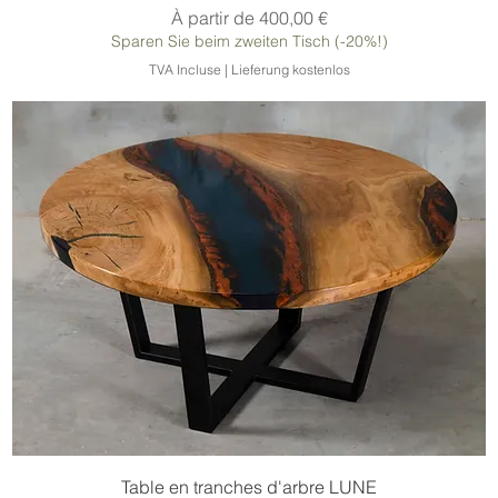
Prix promotionnel
À partir de
400,00 €
Sparen Sie beim zweiten Tisch (-20%!)
TVA Incluse
|
Lieferung kostenlos
Table en tranches d'arbre LUNE