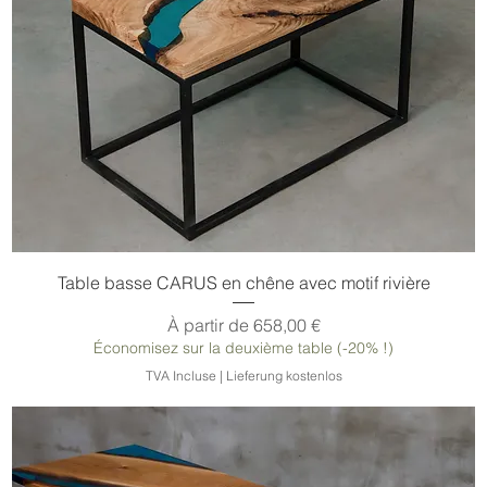
Table basse CARUS en chêne avec motif rivière
Prix promotionnel
À partir de
658,00 €
Économisez sur la deuxième table (-20% !)
TVA Incluse
|
Lieferung kostenlos