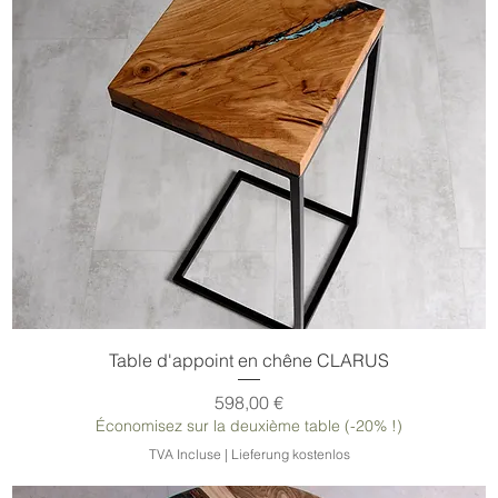
Table d'appoint en chêne CLARUS
Prix
598,00 €
Économisez sur la deuxième table (-20% !)
TVA Incluse
|
Lieferung kostenlos