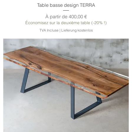
Table basse design TERRA
Prix promotionnel
À partir de
400,00 €
Économisez sur la deuxième table (-20% !)
TVA Incluse
|
Lieferung kostenlos