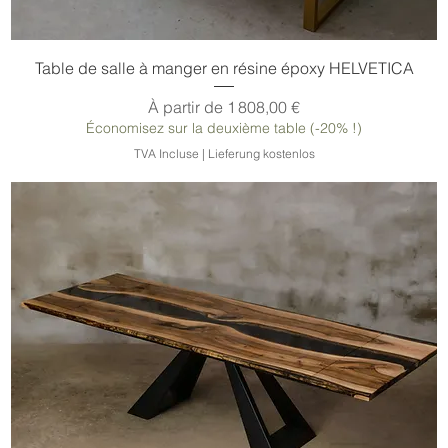
Table de salle à manger en résine époxy HELVETICA
Prix promotionnel
À partir de
1 808,00 €
Économisez sur la deuxième table (-20% !)
TVA Incluse
|
Lieferung kostenlos