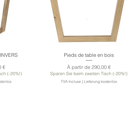
Aperçu rapide
s INVERS
Pieds de table en bois
Prix promotionnel
0 €
À partir de
290,00 €
sch (-20%!)
Sparen Sie beim zweiten Tisch (-20%!)
stenlos
TVA Incluse
|
Lieferung kostenlos