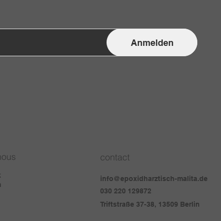
Anmelden
nous
contact
k
info@epoxidharztisch-malita.de
m
030 220 129872
Triftstraße 37-38, 13509 Berlin