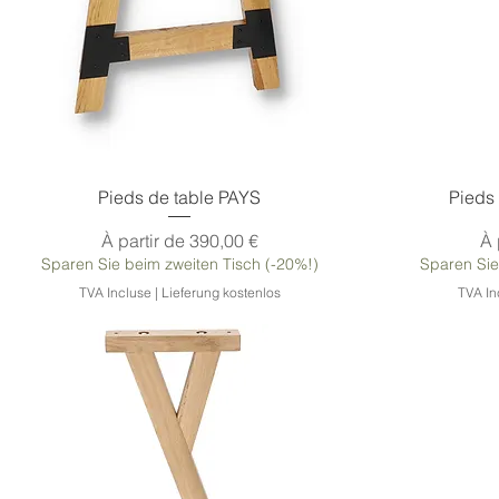
Aperçu rapide
Pieds de table PAYS
Pieds
Prix promotionnel
Pr
À partir de
390,00 €
À 
Sparen Sie beim zweiten Tisch (-20%!)
Sparen Sie
TVA Incluse
|
Lieferung kostenlos
TVA In