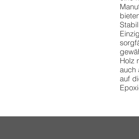
Manuf
biete
Stabi
Einzi
sorgf
gewäh
Holz 
auch 
auf d
Epoxi