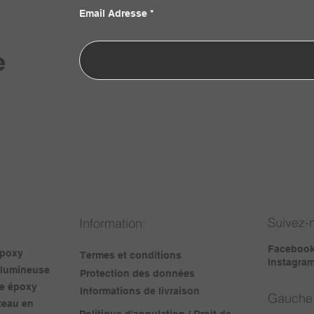
Email Adresse
e
Suivez-
Information:
Faceboo
époxy
Termes et conditions
Instagra
, lumineuse
Protection des données
ne époxy
Informations de livraison
Gauche
teau en
Politique d'annulation / Droit de