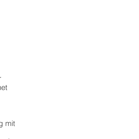
r
net
g mit