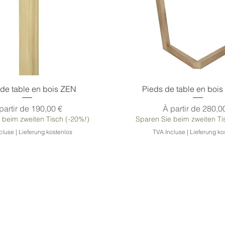
Aperçu rapide
Aperçu rapide
 de table en bois ZEN
Pieds de table en boi
ix promotionnel
Prix promotionnel
partir de
190,00 €
À partir de
280,0
 beim zweiten Tisch (-20%!)
Sparen Sie beim zweiten Ti
cluse
|
Lieferung kostenlos
TVA Incluse
|
Lieferung ko