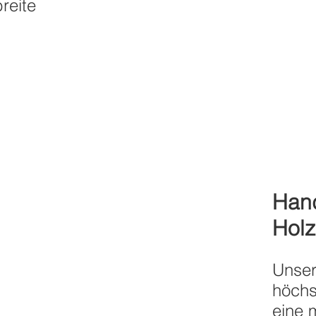
reite
Hand
Holz
Unser
höchs
eine 