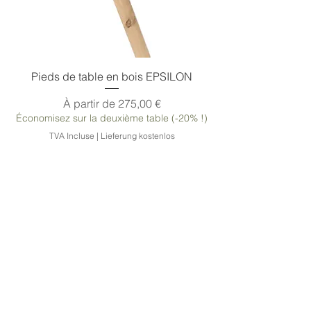
Aperçu rapide
Pieds de table en bois EPSILON
Prix promotionnel
À partir de
275,00 €
Économisez sur la deuxième table (-20% !)
TVA Incluse
|
Lieferung kostenlos