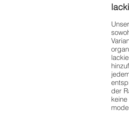
lack
Unser
sowoh
Varia
organ
lacki
hinzu
jedem
entsp
der R
keine
moder