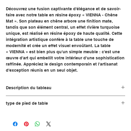
Découvrez une fusion captivante d'élégance et de savoir-
faire avec notre table en résine époxy « VIENNA - Chêne
Mat ». Son plateau en chêne arbore une finition mate,
tandis que son élément central, un effet rivière turquoise
unique, est réalisé en résine époxy de haute qualité. Cette
intégration artistique confère à la table une touche de
modernité et crée un effet visuel envoûtant. La table
« VIENNA » est bien plus qu'un simple meuble : c'est une
œuvre d'art qui embellit votre intérieur d'une sophistication
raffinée. Appréciez le design contemporain et l'artisanat
d'exception réunis en un seul objet.
Description du tableau
Fonction tableau :
table à manger ou bureau
type de pied de table
Vous avez le choix entre trois options (veuillez sélectionner
Fonction du tableau 2 :
table de salon
dans la liste ci-dessus) : le plateau seul, sans pieds.
Pieds de table, comme illustré sur la photo du produit.
Taille:
plateaux de table de petite à