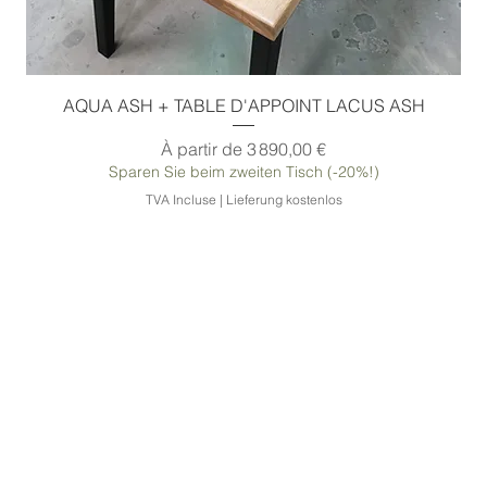
Caractéristique spéciale
Optique de flux à travers la
1 :
résine époxy
Fonctionnalité spéciale 2 :
Table rivière, pieds de table
AQUA ASH + TABLE D'APPOINT LACUS ASH
originaux
Prix promotionnel
À partir de
3 890,00 €
Sparen Sie beim zweiten Tisch (-20%!)
TVA Incluse
|
Lieferung kostenlos