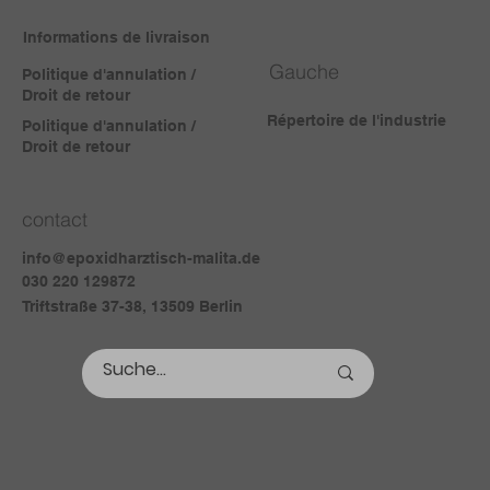
Informations de livraison
Gauche
Politique d'annulation /
Droit de retour
Répertoire de l'industrie
Politique d'annulation /
Droit de retour
contact
info@epoxidharztisch-malita.de
030 220 129872
Triftstraße 37-38, 13509 Berlin