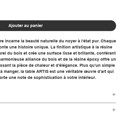
Ajouter au panier
e incarne la beauté naturelle du noyer à l'état pur. Chaque
onte une histoire unique. La finition artistique à la résine
rel du bois et crée une surface lisse et brillante, conférant
harmonieuse alliance du bois et de la résine époxy offre un
issant la pièce de chaleur et d'élégance. Plus qu'un simple
à manger, la table ARTIS est une véritable œuvre d'art qui
orte une note de sophistication à votre intérieur.
table à manger
ns (veuillez sélectionner dans la liste ci-dessus) : le plateau
Table de salon, table de conférence