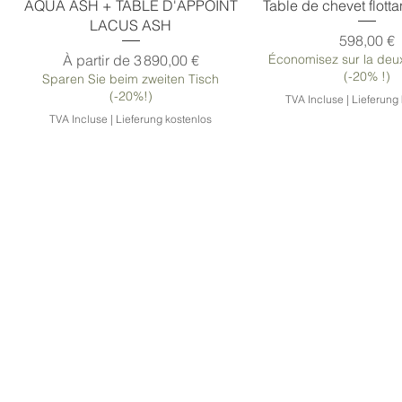
AQUA ASH + TABLE D'APPOINT
Table de chevet flot
LACUS ASH
Prix
598,00 €
Prix promotionnel
À partir de
3 890,00 €
Économisez sur la deu
(-20% !)
Sparen Sie beim zweiten Tisch
(-20%!)
TVA Incluse
|
Lieferung
TVA Incluse
|
Lieferung kostenlos
Cadre métallique PYRO
Cadre de table VIPER
Pieds de table PAYS
Pieds de table en 
Cadre de table