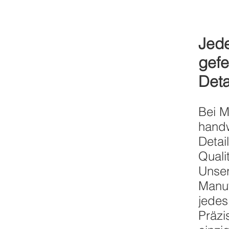
Jede
gefe
Deta
Bei M
handw
Detai
Quali
Unser
Manuf
jedes
Präzi