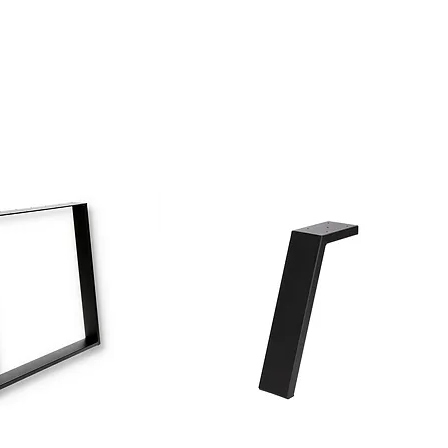
la photo du produit.
plateaux de table de grande à très grande
s pieds de table supplémentaires, que vous pouvez acheter
taille
e de ces pieds, veuillez les ajouter à votre panier :
Épaisseur du plateau : 4 cm
Résine époxy brillante
Option – voir les notes ci-dessous
able :
noyer
rectangulaire
Cadre en métal noir
tion) :
Forme trapézoïdale
Voir les notes ci-dessous
table en tranches d'arbre en résine époxy