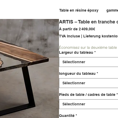
Table en résine époxy
gamm
ARTIS – Table en tranche 
Prix
À partir de
2 409,00€
promotionne
TVA Incluse
|
Lieferung kostenlo
Économisez sur la deuxième table 
Largeur du tableau
*
Sélectionner
longueur du tableau
*
Sélectionner
Pieds de table / cadres de table
*
Sélectionner
Quantité
*