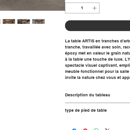
La table ARTIS en tranches d'arbr
tranche, travaillée avec soin, rac
époxy met en valeur le grain natu
à la table une touche de luxe. L'
spectacle visuel captivant, empl
meuble fonctionnel pour la salle 
invite la nature chez vous et app
Description du tableau
Fonction tableau :
type de pied de table
Vous avez le choix entre trois optio
Fonction du tableau 2 :
seul, sans pieds.