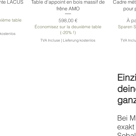
Fonctionnalité spéciale 2 :
tante LACUS
Table d'appoint en bois massif de
Cadre mé
frêne AMO
pour 
Prix
Prix
xième table
598,00 €
À pa
Économisez sur la deuxième table
Sparen S
(-20% !)
 kostenlos
TVA Incluse
|
Lieferung kostenlos
TVA Incl
Einz
dein
gan
Bei M
bois ZEN
 LOFT
Pieds de table en bois INVERS
Cadre de table SPIDER
Cadre 
Pieds
exakt
Sobald