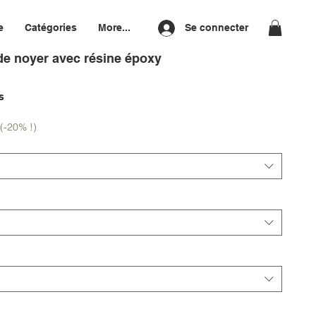
e
Catégories
More...
Se connecter
de noyer avec résine époxy
l
s
(-20% !)