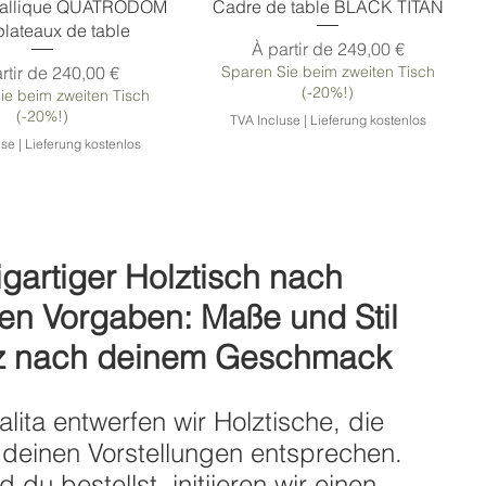
Grande table à manger en bois de noyer
tallique QUATRODOM
Cadre de table BLACK TITAN
plateaux de table
Prix promotionnel
À partir de
249,00 €
 promotionnel
rtir de
240,00 €
Sparen Sie beim zweiten Tisch
(-20%!)
ie beim zweiten Tisch
(-20%!)
TVA Incluse
|
Lieferung kostenlos
use
|
Lieferung kostenlos
igartiger Holztisch nach
en Vorgaben: Maße und Stil
z nach deinem Geschmack
alita entwerfen wir Holztische, die
métallique X-Trail
 de table en bois
Pieds de table en bois EPSILON
Cadre métallique
 deinen Vorstellungen entsprechen.
 du bestellst, initiieren wir einen