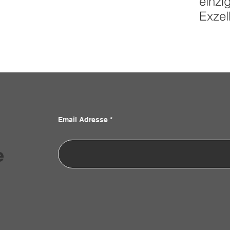
einzi
Exzel
Email Adresse
e