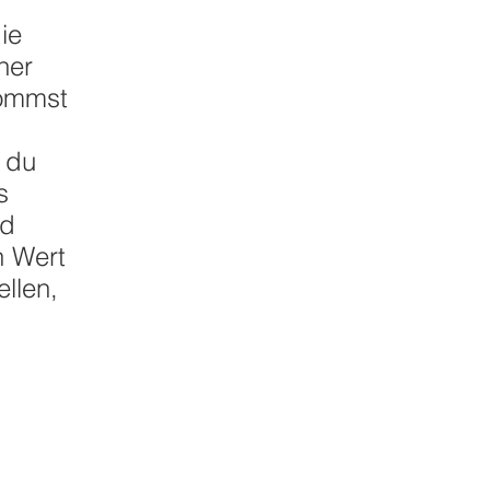
ie
ner
kommst
 du
s
nd
n Wert
llen,