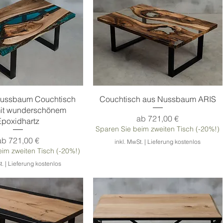
chnellansicht
Schnellansicht
Nussbaum Couchtisch
Couchtisch aus Nussbaum ARIS
it wunderschönem
Sale-Preis
ab
721,00 €
Epoxidhartz
Sparen Sie beim zweiten Tisch (-20%!)
Sale-Preis
ab
721,00 €
inkl. MwSt.
|
Lieferung kostenlos
im zweiten Tisch (-20%!)
t.
|
Lieferung kostenlos