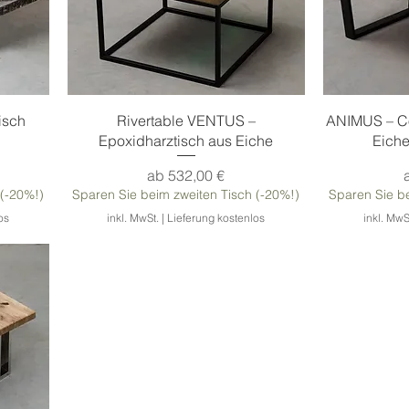
Schnellansicht
S
isch
Rivertable VENTUS –
ANIMUS – Co
Epoxidharztisch aus Eiche
Eiche
Sale-Preis
ab
532,00 €
 (-20%!)
Sparen Sie beim zweiten Tisch (-20%!)
Sparen Sie be
os
inkl. MwSt.
|
Lieferung kostenlos
inkl. MwS