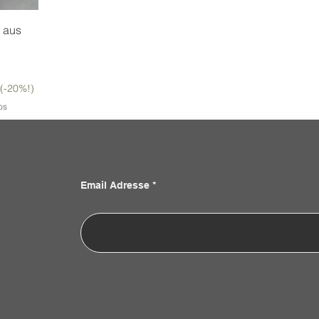
 aus
 (-20%!)
os
Email Adresse