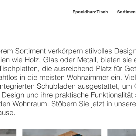
Epoxidharz Tisch
Sortimen
 – bequem und attraktiv
em Sortiment verkörpern stilvolles Design 
en wie Holz, Glas oder Metall, bieten sie 
ischplatten, die ausreichend Platz für G
nahtlos in die meisten Wohnzimmer ein. Vi
 integrierten Schubladen ausgestattet, u
s Design und ihre praktische Funktionalitä
den Wohnraum. Stöbern Sie jetzt in unserer
ause.