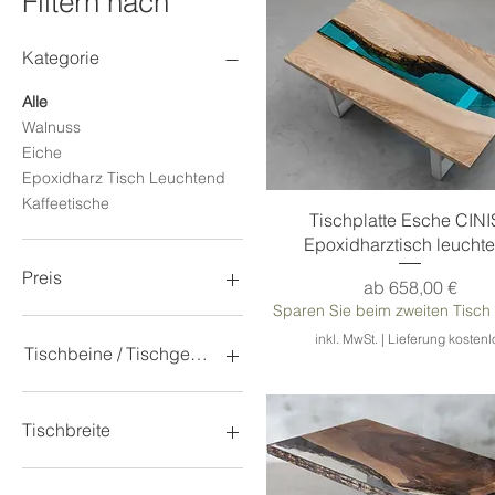
Filtern nach
Kategorie
Alle
Walnuss
Eiche
Epoxidharz Tisch Leuchtend
Kaffeetische
Schnellansicht
Tischplatte Esche CINI
Epoxidharztisch leucht
Preis
Sale-Preis
ab
658,00 €
Sparen Sie beim zweiten Tisch
329 €
721 €
inkl. MwSt.
|
Lieferung kostenl
Tischbeine / Tischgestelle
Andere Tischbeine
(siehe Info)
Tischbreite
Ohne (nur Tischplatte)
Standard (Wie auf dem
100 cm