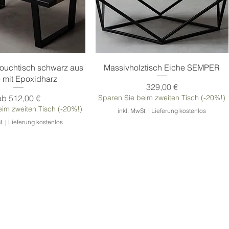
chnellansicht
Schnellansicht
uchtisch schwarz aus
Massivholztisch Eiche SEMPER
 mit Epoxidharz
Preis
329,00 €
Sale-Preis
ab
512,00 €
Sparen Sie beim zweiten Tisch (-20%!)
im zweiten Tisch (-20%!)
inkl. MwSt.
|
Lieferung kostenlos
t.
|
Lieferung kostenlos