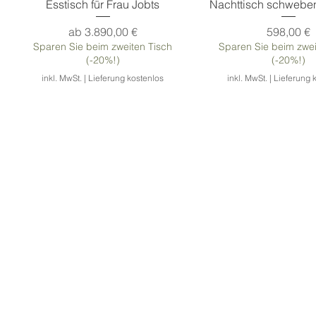
Esstisch für Frau Jobts
Nachttisch schweb
Sale-Preis
Preis
ab
3.890,00 €
598,00 €
Sparen Sie beim zweiten Tisch
Sparen Sie beim zwei
(-20%!)
(-20%!)
inkl. MwSt.
|
Lieferung kostenlos
inkl. MwSt.
|
Lieferung 
Tischbeine COUNTRY
Metallgestell PYRO
Tischgestell VIPER
Holz Tischbein
LOFT Tischges