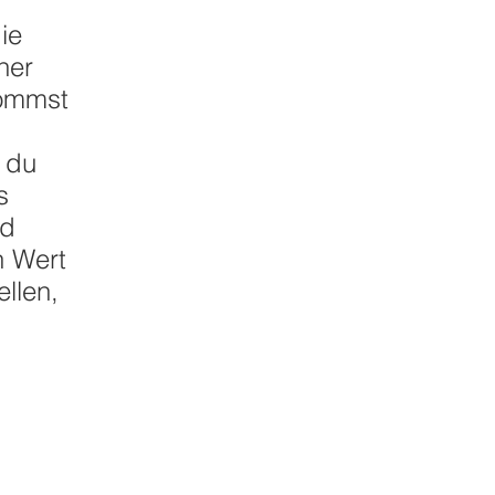
ie
ner
kommst
 du
s
nd
n Wert
llen,