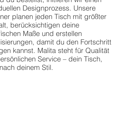
Sale-Preis
Sale-Preis
Sale-Preis
Sale-Preis
ab
ab
290,00 €
350,00 €
ab
ab
275,00 €
220,00 €
iduellen Designprozess. Unsere
ie beim zweiten Tisch
ie beim zweiten Tisch
Sparen Sie beim zweiten Tisch
Sparen Sie beim zweiten Tisch
(-20%!)
(-20%!)
(-20%!)
(-20%!)
ner planen jeden Tisch mit größter
t.
t.
|
|
Lieferung kostenlos
Lieferung kostenlos
inkl. MwSt.
inkl. MwSt.
|
|
Lieferung kostenlos
Lieferung kostenlos
alt, berücksichtigen deine
fischen Maße und erstellen
lisierungen, damit du den Fortschritt
gen kannst. Malita steht für Qualität
ersönlichen Service – dein Tisch,
nach deinem Stil.