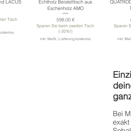
end LACUS
Echtholz Beistelltisch aus
QUATRODOM
Eschenholz AMO
Preis
ten Tisch
598,00 €
Sparen Sie beim zweiten Tisch
Sparen S
(-20%!)
kostenlos
inkl. MwSt.
|
Lieferung kostenlos
inkl. MwS
Einz
dein
gan
Bei M
e ZEN
tell
Holztischbeine REVERSE
Tischgestell SPIDER
Tis
Meta
exakt
Sobald