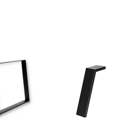
kleine bis mittelgroße Tischplatten
to abgebildet.
4 cm Tischplatte
chbeine, die Sie über diese Links erwerben können – um den
en, fügen Sie diese bitte dem Warenkorb hinzu:
Epoxidharz glänzend
Option – siehe Hinweise weiter unten
Nussbaum / Walnuss
rechteckig
Schwarzes Metallgestell
U-Form
siehe Hinweise weiter unten
Couchtisch massiv Nussbaum
Couchtisch glänzend mit Flussoptik