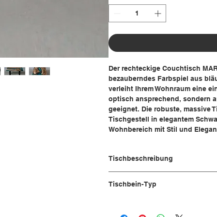
Der rechteckige Couchtisch MAR
bezauberndes Farbspiel aus blä
verleiht Ihrem Wohnraum eine ein
optisch ansprechend, sondern 
geeignet. Die robuste, massive 
Tischgestell in elegantem Schwar
Wohnbereich mit Stil und Eleganz
Tischbeschreibung
Tischfunktion:
Tischbein-Typ
Sie haben drei Möglichkeiten zur A
Tischfunktion 2:
Tischplatte, ohne Beine.