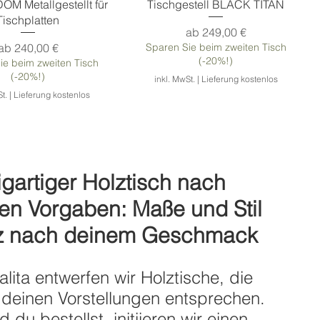
 Metallgestellt für
Tischgestell BLACK TITAN
Tischplatten
Sale-Preis
ab
249,00 €
Sale-Preis
ab
240,00 €
Sparen Sie beim zweiten Tisch
(-20%!)
ie beim zweiten Tisch
(-20%!)
inkl. MwSt.
|
Lieferung kostenlos
t.
|
Lieferung kostenlos
igartiger Holztisch nach
en Vorgaben: Maße und Stil
z nach deinem Geschmack
alita entwerfen wir Holztische, die
chbeine WOODY
llgestell X-Trail
Holztischbeine EPSILON
Metallgestell FRAME
 deinen Vorstellungen entsprechen.
 du bestellst, initiieren wir einen