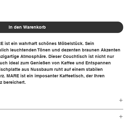
In den Warenkorb
E ist ein wahrhaft schönes Möbelstück. Sein
ulich leuchtenden Tönen und dezenten braunen Akzenten
zigartige Atmosphäre. Dieser Couchtisch ist nicht nur
auch ideal zum Genießen von Kaffee und Entspannen
Tischplatte aus Nussbaum ruht auf einem stabilen
z. MARE ist ein imposanter Kaffeetisch, der Ihren
 bereichert.
Couchtisch
uswahl (bitte aus der obigen Liste auswählen) – nur die
Kaffeetisch oder Sofatisch