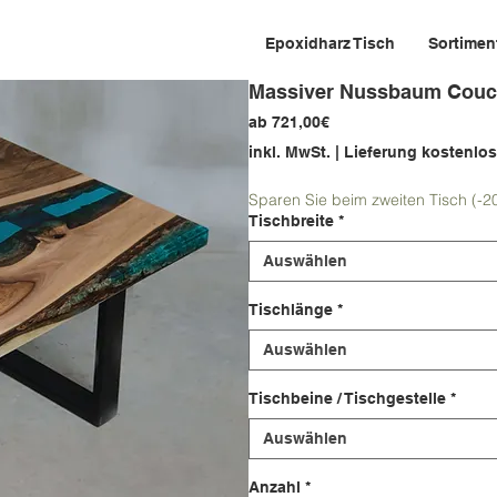
Epoxidharz Tisch
Sortimen
Massiver Nussbaum Couc
Sale-
ab
721,00€
Preis
inkl. MwSt.
|
Lieferung kostenlos
Sparen Sie beim zweiten Tisch (-2
Tischbreite
*
Auswählen
Tischlänge
*
Auswählen
Tischbeine / Tischgestelle
*
Auswählen
Anzahl
*