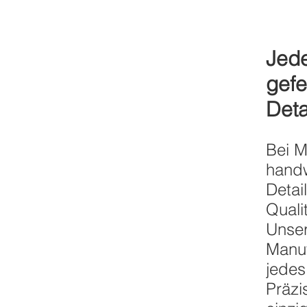
Jede
gefe
Deta
Bei M
handw
Detai
Quali
Unser
Manuf
jedes
Präzi