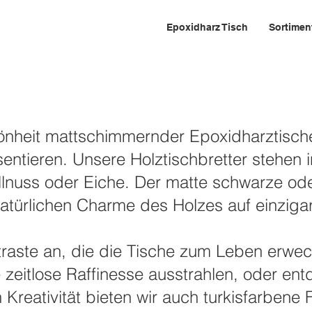
Epoxidharz Tisch
Sortimen
arz und weiß – Natürliche
chönheit mattschimmernder Epoxidharztisch
entieren. Unsere Holztischbretter stehen 
lnuss oder Eiche. Der matte schwarze ode
natürlichen Charme des Holzes auf einziga
ntraste an, die die Tische zum Leben erw
zeitlose Raffinesse ausstrahlen, oder en
Kreativität bieten wir auch turkisfarbene 