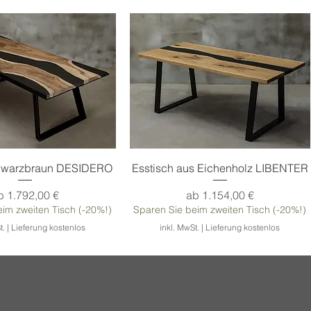
chnellansicht
Schnellansicht
chwarzbraun DESIDERO
Esstisch aus Eichenholz LIBENTER
ale-Preis
Sale-Preis
b
1.792,00 €
ab
1.154,00 €
im zweiten Tisch (-20%!)
Sparen Sie beim zweiten Tisch (-20%!)
t.
|
Lieferung kostenlos
inkl. MwSt.
|
Lieferung kostenlos