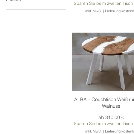
Sparen Sie beim zweiten Tisch
Groß
Mittel
Walnuss
inkl. MwSt.
|
Lieferung kostenl
Eiche
Schnellansicht
ALBA – Couchtisch Weiß ru
Walnuss
Sale-Preis
ab
310,00 €
Sparen Sie beim zweiten Tisch
inkl. MwSt.
|
Lieferung kostenl