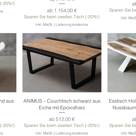
S
 (-20%!)
a
Sale-Preis
ab
1.154,00 €
Sparen Sie be
os
Sparen Sie beim zweiten Tisch (-20%!)
inkl. MwS
inkl. MwSt.
|
Lieferung kostenlos
Schnellansicht
S
nd aus
ANIMUS – Couchtisch schwarz aus
Esstisch H
Eiche mit Epoxidharz
Nussbaumt
Sale-Preis
S
ab
512,00 €
a
 (-20%!)
Sparen Sie beim zweiten Tisch (-20%!)
Sparen Sie be
os
inkl. MwSt.
|
Lieferung kostenlos
inkl. MwS