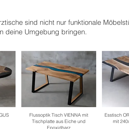
ische sind nicht nur funktionale Möbelst
 in deine Umgebung bringen.
Schnellansicht
S
NGUS
Flussoptik Tisch VIENNA mit
Esstisch O
Tischplatte aus Eiche und
mit 24
Epoxidharz