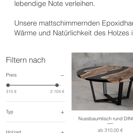
lebendige Note verleihen.
Unsere mattschimmernden Epoxidharzt
Wärme und Natürlichkeit des Holzes
Filtern nach
Preis
310 €
2.104 €
Typ
Schnellansicht
Nussbaumtisch rund DI
Esstische
Sale-Preis
ab
310,00 €
Kaffeetische
Holzart