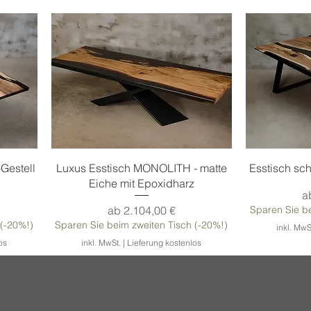
Schnellansicht
S
Gestell
Luxus Esstisch MONOLITH - matte
Esstisch s
Eiche mit Epoxidharz
S
a
Sale-Preis
ab
2.104,00 €
Sparen Sie be
 (-20%!)
Sparen Sie beim zweiten Tisch (-20%!)
inkl. MwS
os
inkl. MwSt.
|
Lieferung kostenlos