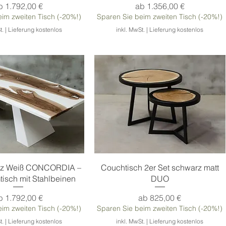
ale-Preis
Sale-Preis
b
1.792,00 €
ab
1.356,00 €
im zweiten Tisch (-20%!)
Sparen Sie beim zweiten Tisch (-20%!)
t.
|
Lieferung kostenlos
inkl. MwSt.
|
Lieferung kostenlos
chnellansicht
Schnellansicht
olz Weiß CONCORDIA –
Couchtisch 2er Set schwarz matt
isch mit Stahlbeinen
DUO
ale-Preis
Sale-Preis
b
1.792,00 €
ab
825,00 €
im zweiten Tisch (-20%!)
Sparen Sie beim zweiten Tisch (-20%!)
t.
|
Lieferung kostenlos
inkl. MwSt.
|
Lieferung kostenlos