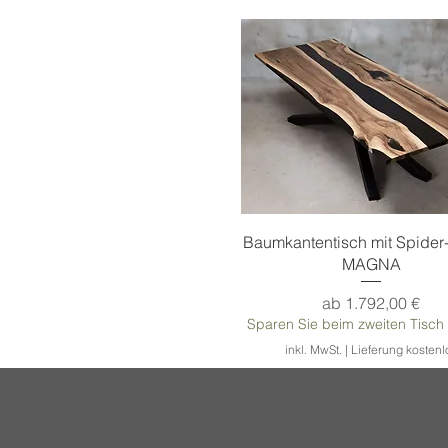
Schnellansicht
Baumkantentisch mit Spider-
MAGNA
Sale-Preis
ab
1.792,00 €
Sparen Sie beim zweiten Tisch
inkl. MwSt.
|
Lieferung kostenl