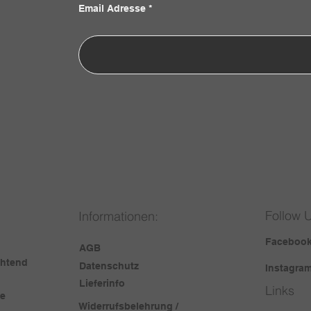
Email Adresse
Follow 
Informationen:
Faceboo
AGB
chtend
Datenschutz
Instagra
Lieferinfo
Links
te
Widerrufsbelehrung /