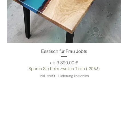
Besonderheit 1:
Rivertable aus Eichenholz
Besonderheit 2:
Epoxidharz Flussoptik
Esstisch für Frau Jobts
Sale-Preis
ab
3.890,00 €
Sparen Sie beim zweiten Tisch (-20%!)
inkl. MwSt.
|
Lieferung kostenlos