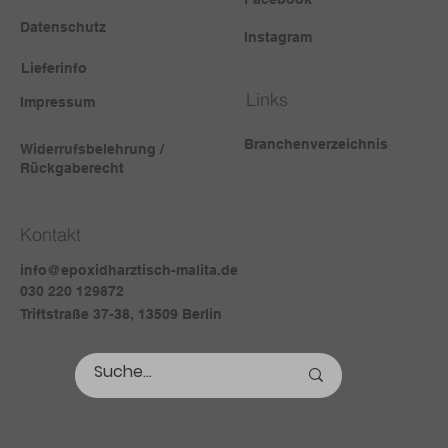
Datenschutz
Instagram
Lieferinfo
Links
Impressum
Branchenverzeichnis
Widerrufsbelehrung /
Rückgaberecht
Kontakt
info@epoxidharztisch-malita.de
030 220 129872
Triftstraße 37-38, 13509 Berlin