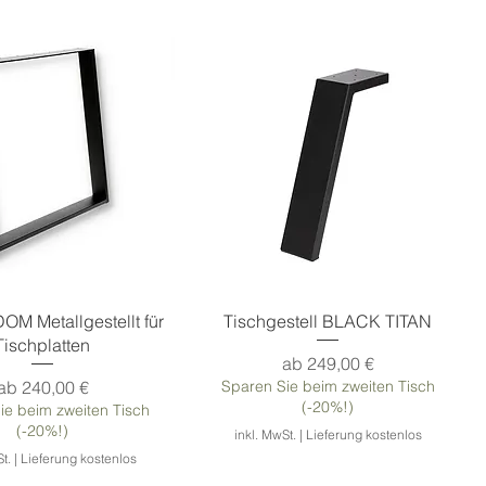
 Metallgestellt für
Tischgestell BLACK TITAN
Tischplatten
Sale-Preis
ab
249,00 €
Sale-Preis
ab
240,00 €
Sparen Sie beim zweiten Tisch
(-20%!)
ie beim zweiten Tisch
(-20%!)
inkl. MwSt.
|
Lieferung kostenlos
t.
|
Lieferung kostenlos