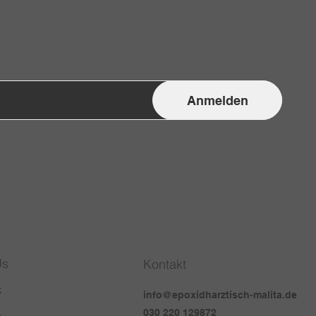
Anmelden
Us
Kontakt
k
info@epoxidharztisch-malita.de
030 220 129872