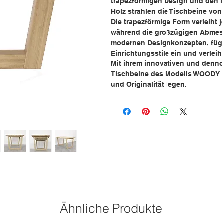
trapezförmigen Design und den 
Holz strahlen die Tischbeine vo
Die trapezförmige Form verleiht 
während die großzügigen Abmessu
modernen Designkonzepten, füg
Einrichtungsstile ein und verl
Mit ihrem innovativen und denno
Tischbeine des Modells WOODY ein
und Originalität legen.
Ähnliche Produkte