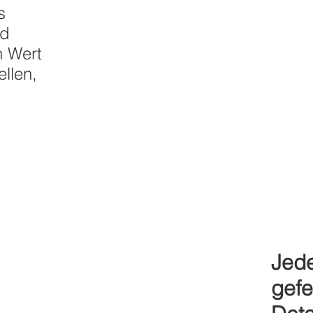
s
nd
n Wert
llen,
Jede
gefe