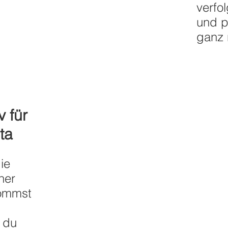
verfol
und p
ganz 
v für
ta
ie
ner
kommst
 du