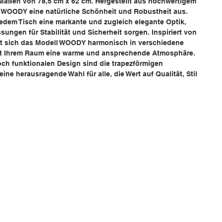
Maßen von 78,5 cm x 62 cm. Hergestellt aus hochwertigem
n WOODY eine natürliche Schönheit und Robustheit aus.
jedem Tisch eine markante und zugleich elegante Optik,
ngen für Stabilität und Sicherheit sorgen. Inspiriert von
t sich das Modell WOODY harmonisch in verschiedene
eiht Ihrem Raum eine warme und ansprechende Atmosphäre.
ch funktionalen Design sind die trapezförmigen
e herausragende Wahl für alle, die Wert auf Qualität, Stil