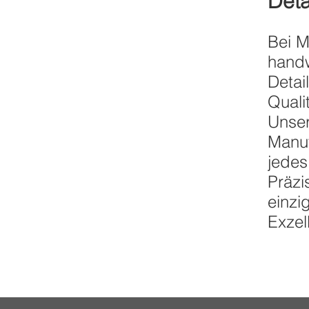
Deta
Bei M
handw
Detai
Quali
Unser
Manuf
jedes
Präzi
einzi
Exzel