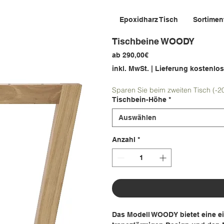
Epoxidharz Tisch
Sortimen
Tischbeine WOODY
Sale-
ab
290,00€
Preis
inkl. MwSt.
|
Lieferung kostenlos
Sparen Sie beim zweiten Tisch (-2
Tischbein-Höhe
*
Auswählen
Anzahl
*
Das Modell WOODY bietet eine ei