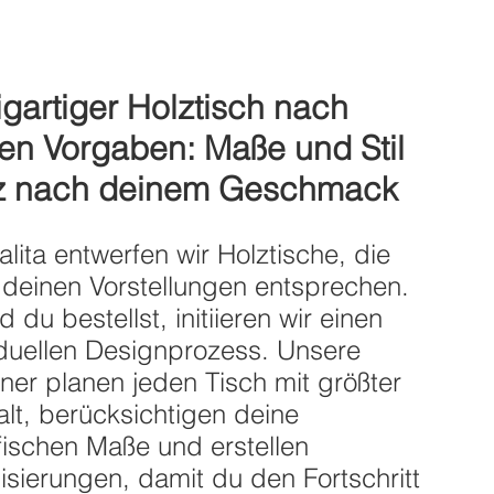
igartiger Holztisch nach
en Vorgaben: Maße und Stil
z nach deinem Geschmack
alita entwerfen wir Holztische, die
chbeine WOODY
llgestell X-Trail
Holztischbeine EPSILON
Metallgestell FRAME
 deinen Vorstellungen entsprechen.
 du bestellst, initiieren wir einen
Sale-Preis
Sale-Preis
Sale-Preis
Sale-Preis
ab
ab
290,00 €
350,00 €
ab
ab
275,00 €
220,00 €
iduellen Designprozess. Unsere
ie beim zweiten Tisch
ie beim zweiten Tisch
Sparen Sie beim zweiten Tisch
Sparen Sie beim zweiten Tisch
(-20%!)
(-20%!)
(-20%!)
(-20%!)
ner planen jeden Tisch mit größter
t.
t.
|
|
Lieferung kostenlos
Lieferung kostenlos
inkl. MwSt.
inkl. MwSt.
|
|
Lieferung kostenlos
Lieferung kostenlos
alt, berücksichtigen deine
fischen Maße und erstellen
lisierungen, damit du den Fortschritt