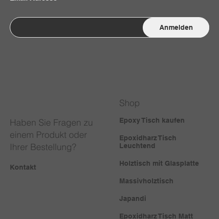
Anmelden
Shop
Epoxy Tisch kaufen
Haben Sie Fragen zu
einem Produkt oder
Epoxidharz Tisch
Ihrer Bestellung?
Leuchtend
Holztisch mit Glasplatte
Kontakt
Massivholztisch
Japandi
Epoxidharz Tisch Matt