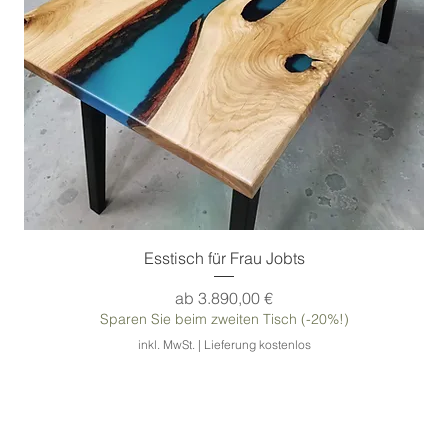
Tischbeine (Vorschlag):
Metallgestell Silber
Tischbeine-Form
schräge Trapezform
(Vorschlag):
Andere Tischbeine:
siehe Hinweise weiter unten
Besonderheit 1:
Tisch mit Metallgestell in Silber
Besonderheit 2:
Esstisch aus Eiche und
Epoxidharz
Esstisch für Frau Jobts
Sale-Preis
ab
3.890,00 €
Sparen Sie beim zweiten Tisch (-20%!)
inkl. MwSt.
|
Lieferung kostenlos