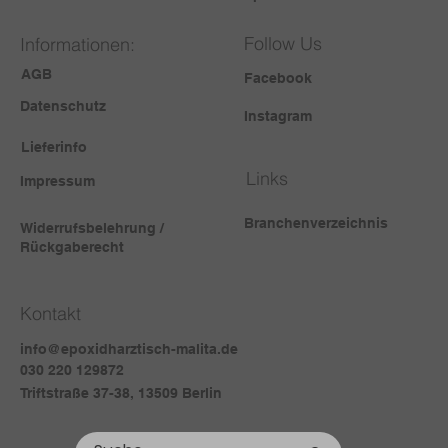
Follow Us
Informationen:
AGB
Facebook
Datenschutz
Instagram
Lieferinfo
Links
Impressum
Branchenverzeichnis
Widerrufsbelehrung /
Rückgaberecht
Kontakt
info@epoxidharztisch-malita.de
030 220 129872
Triftstraße 37-38, 13509 Berlin