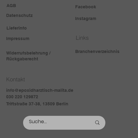
AGB
Facebook
Datenschutz
Instagram
Lieferinfo
Links
Impressum
Branchenverzeichnis
Widerrufsbelehrung /
Rückgaberecht
Kontakt
info@epoxidharztisch-malita.de
030 220 129872
Triftstraße 37-38, 13509 Berlin