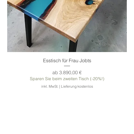
Andere Tischbeine:
siehe Hinweise weiter unten
Besonderheit 1:
großer Esstisch
Besonderheit 2:
Tisch aus natürlichem Eschen-
Holz
Esstisch für Frau Jobts
Sale-Preis
ab
3.890,00 €
Sparen Sie beim zweiten Tisch (-20%!)
inkl. MwSt.
|
Lieferung kostenlos