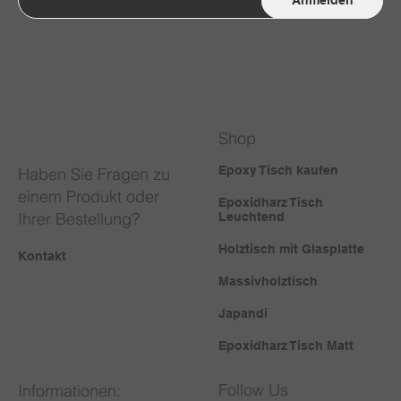
Anmelden
Shop
Epoxy Tisch kaufen
Haben Sie Fragen zu
einem Produkt oder
Epoxidharz Tisch
Ihrer Bestellung?
Leuchtend
Holztisch mit Glasplatte
Kontakt
Massivholztisch
Japandi
Epoxidharz Tisch Matt
Follow Us
Informationen: