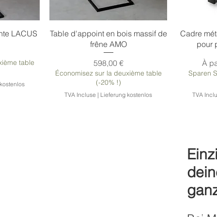
Caractéristique spéciale 1 :
Fonctionnalité spéciale 2 :
tante LACUS
Table d'appoint en bois massif de
Cadre mé
frêne AMO
pour 
Prix
Prix
xième table
598,00 €
À pa
Économisez sur la deuxième table
Sparen S
(-20% !)
 kostenlos
TVA Incluse
|
Lieferung kostenlos
TVA Incl
Einz
dein
gan