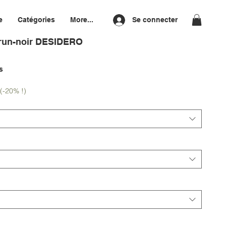
e
Catégories
More...
Se connecter
 brun-noir DESIDERO
l
s
(-20% !)