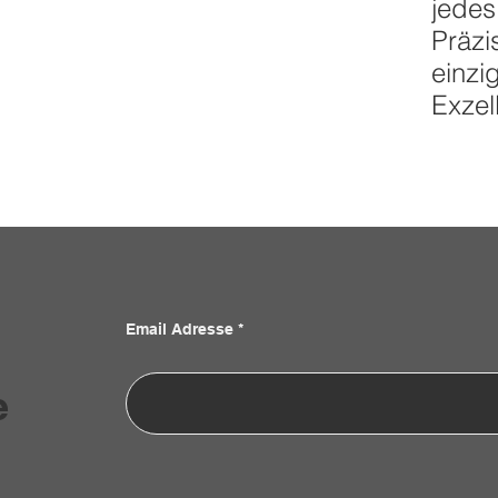
jedes
Präzi
einzi
Exzel
Email Adresse
e