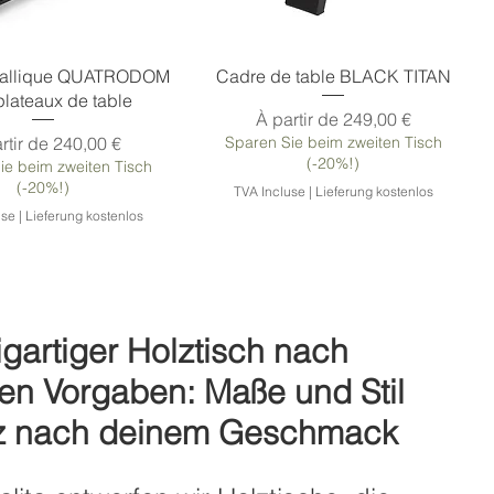
Table à manger brun-noir
Table de salle à manger en noyer, finition
tallique QUATRODOM
Cadre de table BLACK TITAN
mate
plateaux de table
Prix promotionnel
À partir de
249,00 €
 promotionnel
rtir de
240,00 €
Sparen Sie beim zweiten Tisch
(-20%!)
ie beim zweiten Tisch
(-20%!)
TVA Incluse
|
Lieferung kostenlos
use
|
Lieferung kostenlos
igartiger Holztisch nach
en Vorgaben: Maße und Stil
z nach deinem Geschmack