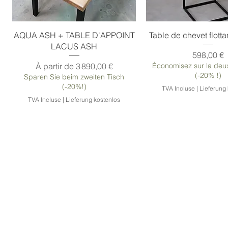
AQUA ASH + TABLE D'APPOINT
Table de chevet flot
LACUS ASH
Prix
598,00 €
Prix promotionnel
À partir de
3 890,00 €
Économisez sur la deu
(-20% !)
Sparen Sie beim zweiten Tisch
(-20%!)
TVA Incluse
|
Lieferung
TVA Incluse
|
Lieferung kostenlos