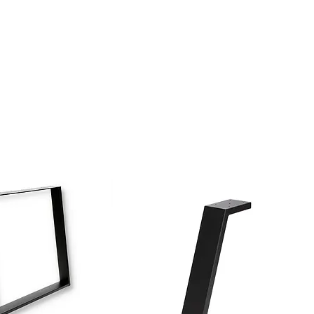
ns (veuillez sélectionner dans la liste ci-dessus) : le plateau
Grande table à manger en bois de noyer
la photo du produit.
plateaux de table de grande à très grande
s pieds de table supplémentaires, que vous pouvez acheter
taille
e de ces pieds, veuillez les ajouter à votre panier :
Épaisseur du plateau : 4 cm
table en résine époxy mate
Option – voir les notes ci-dessous
able :
Noyer
rectangulaire
cadre en métal noir
tion) :
En forme de U
Voir les notes ci-dessous