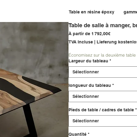
Table en résine époxy
gamm
Table de salle à manger,
Prix
À partir de
1 792,00€
promotionne
TVA Incluse
|
Lieferung kostenlo
Économisez sur la deuxième table 
Largeur du tableau
*
Sélectionner
longueur du tableau
*
Sélectionner
Pieds de table / cadres de table
*
Sélectionner
Quantité
*