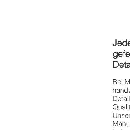
Jede
gefe
Deta
Bei M
handw
Detai
Quali
Unser
Manuf