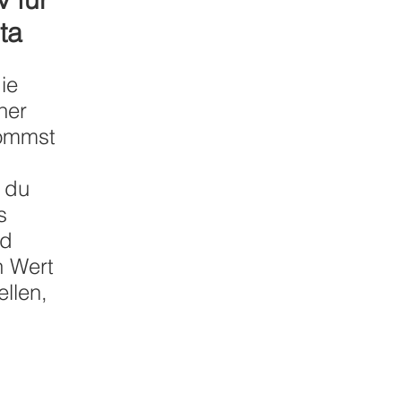
ta
ie
ner
kommst
 du
s
nd
n Wert
llen,