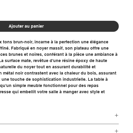
Ajouter au panier
 tons brun-noir, incarne à la perfection une élégance
affiné. Fabriqué en noyer massif, son plateau offre une
es brunes et noires, conférant à la pièce une ambiance à
La surface mate, revêtue d'une résine époxy de haute
naturelle du noyer tout en assurant durabilité et
n métal noir contrastent avec la chaleur du bois, assurant
et une touche de sophistication industrielle. La table à
qu'un simple meuble fonctionnel pour des repas
resse qui embellit votre salle à manger avec style et
table à manger brun-noir